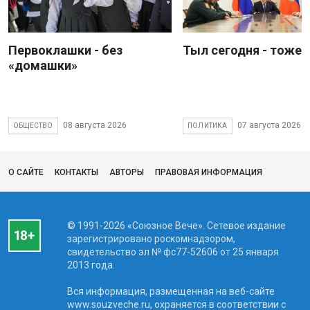
Первоклашки - без
Тыл сегодня - тоже 
«домашки»
08 августа 2026
07 августа 2026
ОБЩЕСТВО
ПОЛИТИКА
О САЙТЕ
КОНТАКТЫ
АВТОРЫ
ПРАВОВАЯ ИНФОРМАЦИЯ
© 1991-2026 «Союзное Вече». Сетевое издание
зарегистрировано роскомнадзором,
свидетельство эл № фc77-52606 от 25 января
2013 года.
Вся информация, размещенная на веб-сайте
www.souzveche.ru, охраняется в соответствии с