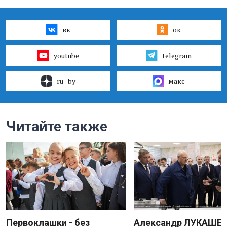
вк
ок
youtube
telegram
ru–by
макс
Читайте также
Первоклашки - без
Александр ЛУКАШЕН