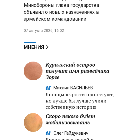
Минобороны РФ: «Искандер»
Минобороны глава государства
уничтожил эшелон с техникой
объявил о новых назначениях в
ВСУ в Днепропетровской
армейском командовании
области
07 августа 2026, 16:02
Главы правительств ЕАЭС
подписали три соглашения по
e‑торговле, биржевому рынку и
МНЕНИЯ
ученым званиям
Курильский остров
Александр Лукашенко:
получит имя разведчика
Хотите «собирать сливки» в
Зорге
городах — отвечайте и за
отдалённые деревни
Михаил ВАСИЛЬЕВ
Японцы в ярости протестуют,
но лучше бы лучше учили
собственную историю
Скоро некого будет
мобилизовывать
Олег Гайдукевич
Киев теряет людей и