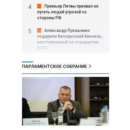
Премьер Литвы призвал не
пугать людей угрозой со
стороны РФ
Александр Лукашенко
и
подарили белорусский бинокль,
изготовленный по стандартам
НАТО
В Белгородской области при
ПАРЛАМЕНТСКОЕ СОБРАНИЕ
новых атаках ВСУ пострадали
еще четыре человека
Александр Лукашенко о
работе Белкоопсоюза: «Если это
так, это жуть»
Минск возглавил рейтинг
самых популярных зарубежных
городов у российских туристов