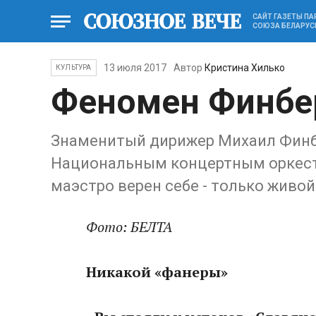
САЙТ ГАЗЕТЫ П
СОЮЗА БЕЛАРУС
13 июля 2017
Автор
Кристина Хилько
КУЛЬТУРА
Феномен Финбе
Знаменитый дирижер Михаил Финбе
Национальным концертным оркест
маэстро верен себе - только живой
Фото: БЕЛТА
Никакой «фанеры»