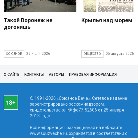
Такой Воронеж не
Крылья над морем
догонишь
29 июля 2026
05 августа 2026
СОЮЗНОЕ
ОБЩЕСТВО
О САЙТЕ
КОНТАКТЫ
АВТОРЫ
ПРАВОВАЯ ИНФОРМАЦИЯ
© 1991-2026 «Союзное Вече». Сетевое издание
зарегистрировано роскомнадзором,
свидетельство эл № фc77-52606 от 25 января
2013 года.
Вся информация, размещенная на веб-сайте
www.souzveche.ru, охраняется в соответствии с