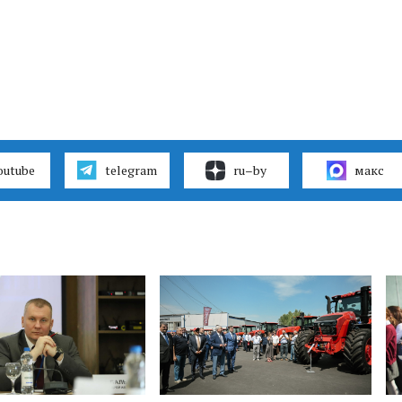
outube
telegram
ru–by
макс