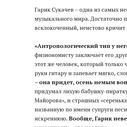
Гарик Сукачев – одна из самых н
музыкального мира. Достаточно по
всклокоченный, неистово кричит 
«Антропологический тип у нег
физиономисту заключает его друг
этот же человек, который только ч
руки гитару и запевает мягко, сл
– она придет, осень немым во
придумал лихую бабушку-пиратку,
Майорова», и страшных «сереньки
названную по имени супруги песн
искреннюю.
Вообще, Гарик неве