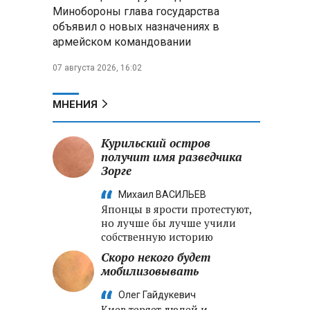
Александр Лукашенко:
Минобороны глава государства
Хотите «собирать сливки» в
объявил о новых назначениях в
городах — отвечайте и за
армейском командовании
отдалённые деревни
07 августа 2026, 16:02
Минобороны РФ: установлен
контроль над Анискино в
Харьковской области
МНЕНИЯ
ФСБ и МВД накрыли сеть
Курильский остров
криптообменников в «Москва-
получит имя разведчика
Сити», через которую
Зорге
украинские call-центры
выводили похищенные деньги
Михаил ВАСИЛЬЕВ
Японцы в ярости протестуют,
но лучше бы лучше учили
собственную историю
Скоро некого будет
мобилизовывать
Олег Гайдукевич
Киев теряет людей и