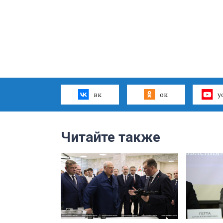
вк
ок
y
Читайте также