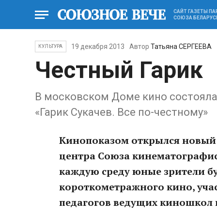
САЙТ ГАЗЕТЫ П
СОЮЗА БЕЛАРУС
19 декабря 2013
Автор
Татьяна СЕРГЕЕВА
КУЛЬТУРА
Честный Гарик
В московском Доме кино состоял
«Гарик Сукачев. Все по-честному»
Кинопоказом открылся новый
центра Союза кинематографис
каждую среду юные зрители б
короткометражного кино, учас
педагогов ведущих киношкол и