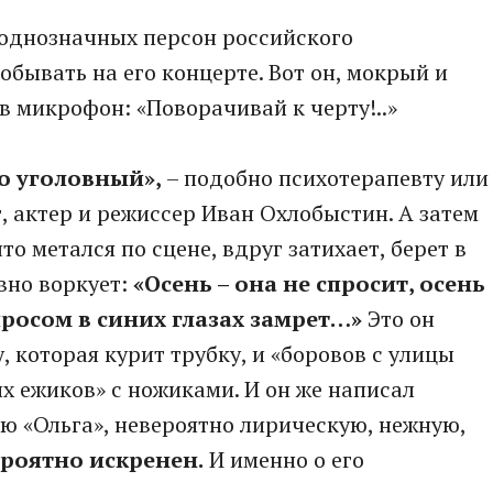
еоднозначных персон российского
бывать на его концерте. Вот он, мокрый и
в микрофон: «Поворачивай к черту!..»
о уголовный»,
– подобно психотерапевту или
, актер и режиссер Иван Охлобыстин. А затем
то метался по сцене, вдруг затихает, берет в
овно воркует:
«Осень – она не спросит, осень
просом в синих глазах замрет…»
Это он
 которая курит трубку, и «боровов с улицы
х ежиков» с ножиками. И он же написал
ю «Ольга», невероятно лирическую, нежную,
роятно искренен.
И именно о его