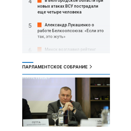
В Белгородской области при
новых атаках ВСУ пострадали
еще четыре человека
Александр Лукашенко о
работе Белкоопсоюза: «Если это
так, это жуть»
Минск возглавил рейтинг
самых популярных зарубежных
городов у российских туристов
ПАРЛАМЕНТСКОЕ СОБРАНИЕ
Минобороны РФ: при
освобождении Анискино ВСУ
понесли большие потери, часть
военных сдалась в плен
Александр Лукашенко:
Россияне «услышали батьку» и
скупают пустующие дома в
белорусских деревнях