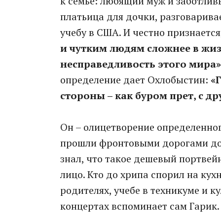
к семье: любящий муж и заботлив
платьица для дочки, разговарива
учебу в США. И честно признается
и чутким людям сложнее в жиз
несправедливость этого мира»
определение дает Охлобыстин:
«
стороны – как буром прет, с д
Он – олицетворение определенного
прошли фронтовыми дорогами до Б
знал, что такое дешевый портвей
лицо. Кто до хрипа спорил на кухн
родителях, учебе в техникуме и 
концертах вспоминает сам Гарик.