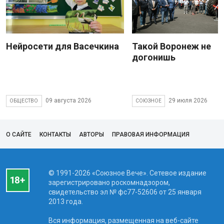
Нейросети для Васечкина
Такой Воронеж не
догонишь
09 августа 2026
29 июля 2026
ОБЩЕСТВО
СОЮЗНОЕ
О САЙТЕ
КОНТАКТЫ
АВТОРЫ
ПРАВОВАЯ ИНФОРМАЦИЯ
© 1991-2026 «Союзное Вече». Сетевое издание
зарегистрировано роскомнадзором,
свидетельство эл № фc77-52606 от 25 января
2013 года.
Вся информация, размещенная на веб-сайте