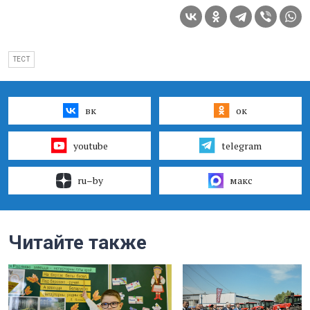
ТЕСТ
вк
ок
youtube
telegram
ru–by
макс
Читайте также