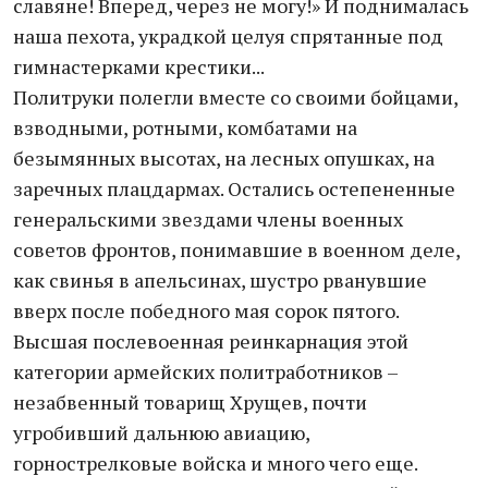
славяне! Вперед, через не могу!» И поднималась
наша пехота, украдкой целуя спрятанные под
гимнастерками крестики...
Политруки полегли вместе со своими бойцами,
взводными, ротными, комбатами на
безымянных высотах, на лесных опушках, на
заречных плацдармах. Остались остепененные
генеральскими звездами члены военных
советов фронтов, понимавшие в военном деле,
как свинья в апельсинах, шустро рванувшие
вверх после победного мая сорок пятого.
Высшая послевоенная реинкарнация этой
категории армейских политработников –
незабвенный товарищ Хрущев, почти
угробивший дальнюю авиацию,
горнострелковые войска и много чего еще.