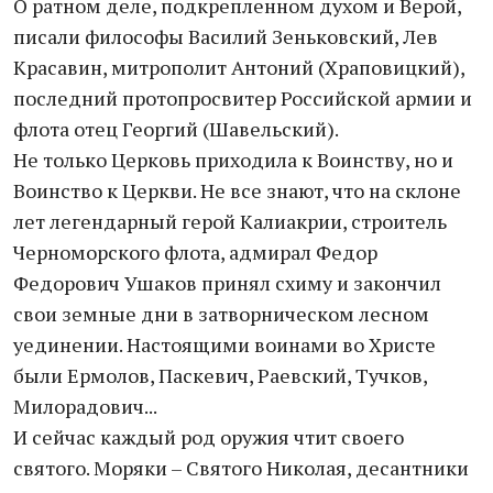
О ратном деле, подкрепленном духом и Верой,
писали философы Василий Зеньковский, Лев
Красавин, митрополит Антоний (Храповицкий),
последний протопросвитер Российской армии и
флота отец Георгий (Шавельский).
Не только Церковь приходила к Воинству, но и
Воинство к Церкви. Не все знают, что на склоне
лет легендарный герой Калиакрии, строитель
Черноморского флота, адмирал Федор
Федорович Ушаков принял схиму и закончил
свои земные дни в затворническом лесном
уединении. Настоящими воинами во Христе
были Ермолов, Паскевич, Раевский, Тучков,
Милорадович...
И сейчас каждый род оружия чтит своего
святого. Моряки – Святого Николая, десантники