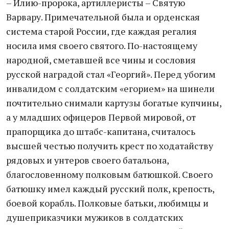
– Илию-пророка, артиллеристы – Святую
Варвару. Примечательной была и орденская
система старой России, где каждая регалия
носила имя своего святого. По-настоящему
народной, сметавшей все чины и сословия
русской наградой стал «Георгий». Перед убогим
инвалидом с солдатским «егорием» на шинели
почтительно снимали картузы богатые купчины,
а у младших офицеров Первой мировой, от
прапорщика до штабс-капитана, считалось
высшей честью получить крест по ходатайству
рядовых и унтеров своего батальона,
благословенному полковым батюшкой. Своего
батюшку имел каждый русский полк, крепость,
боевой корабль. Полковые батьки, любимцы и
душеприказчики мужиков в солдатских