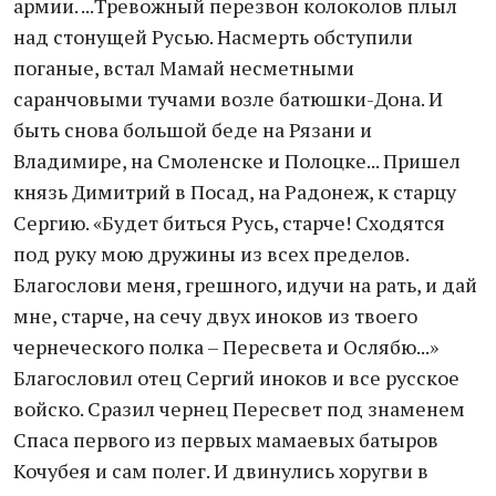
армии. ...Тревожный перезвон колоколов плыл
над стонущей Русью. Насмерть обступили
поганые, встал Мамай несметными
саранчовыми тучами возле батюшки-Дона. И
быть снова большой беде на Рязани и
Владимире, на Смоленске и Полоцке... Пришел
князь Димитрий в Посад, на Радонеж, к старцу
Сергию. «Будет биться Русь, старче! Сходятся
под руку мою дружины из всех пределов.
Благослови меня, грешного, идучи на рать, и дай
мне, старче, на сечу двух иноков из твоего
чернеческого полка – Пересвета и Ослябю...»
Благословил отец Сергий иноков и все русское
войско. Сразил чернец Пересвет под знаменем
Спаса первого из первых мамаевых батыров
Кочубея и сам полег. И двинулись хоругви в