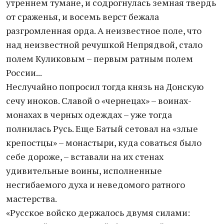
утреннем тумане, и содрогнулась земная твердь
от сраженья, и восемь верст бежала
разгромленная орда. А неизвестное поле, что
над неизвестной речушкой Непрядвой, стало
полем Куликовым – первым ратным полем
России...
Неслучайно попросил тогда князь на Донскую
сечу иноков. Славой о «чернецах» – воинах-
монахах в черных одеждах – уже тогда
полнилась Русь. Еще Батый сетовал на «злые
крепостцы» – монастыри, куда соваться было
себе дороже, – вставали на их стенах
удивительные воины, исполненные
несгибаемого духа и неведомого ратного
мастерства.
«Русское войско держалось двумя силами: