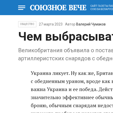
САЙТ ГАЗЕТЫ П
СОЮЗА БЕЛАРУС
27 марта 2023
Автор
Валерий Чумаков
ОБЩЕСТВО
Чем выбрасыва
Великобритания объявила о поста
артиллеристских снарядов с обед
Украина ликует. Ну как же, Брита
с обедненным ураном, вроде как в
важна Украина и ее победа. Дейс
значительно эффективнее обычны
броню, обычным снарядам недост