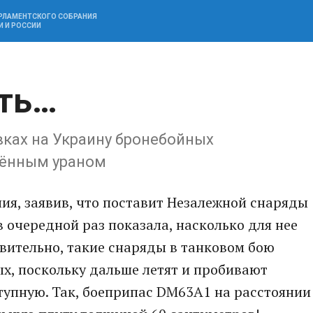
АРЛАМЕНТСКОГО СОБРАНИЯ
И И РОССИИ
ть…
вках на Украину бронебойных
нённым ураном
ния, заявив, что поставит Незалежной снаряды
 очередной раз показала, насколько для нее
твительно, такие снаряды в танковом бою
х, поскольку дальше летят и пробивают
упную. Так, боеприпас DM63A1 на расстоянии