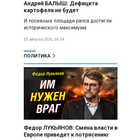
Андрей БАЛЫШ: Дефицита
снабжать топливом через
ь
региональных операторов
картофеля не будет
И посевные площади рапса достигли
Беларусь и Россия
исторического максимума
усиливают сотрудничество по
реализации Целей устойчивого
05 августа 2026, 00:34
развития
Минобороны РФ:
ПОЛИТИКА
Освобождены Зарница и
Рыжевка
Строительство крупнейшего
логцентра Wildberries в
Беларуси идет с опережением
графика
Вячеслав Володин:
Противодействие
мошенничеству и миграционная
Федор ЛУКЬЯНОВ: Смена власти в
политика — приоритеты работы
Европе приведет к потрясению
Госдумы