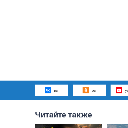
вк
ок
y
Читайте также