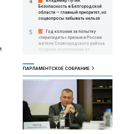
Владимир Путин:
Безопасность в Белгородской
области — главный приоритет, но
соцвопросы забывать нельзя
Год колонии за попытку
«пересидеть» призыв в России:
жителя Славгородского района
м
осудили за уклонение от
службы
ПАРЛАМЕНТСКОЕ СОБРАНИЕ
В Свердловской области
взорван автомобиль директора
производителя дронов «Упырь»
Российские пловцы
выиграли все золотые медали
первого дня Кубка мира по
зимнему плаванию
Александр Новак:
Независимые АЗС начнут