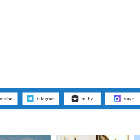
outube
telegram
ru–by
макс