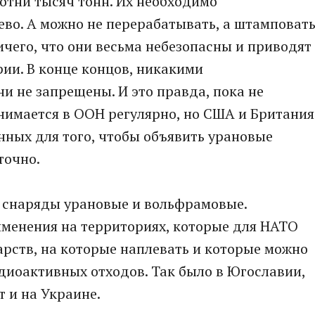
сотни тысяч тонн. Их необходимо
ево. А можно не перерабатывать, а штамповат
ичего, что они весьма небезопасны и приводят
ии. В конце концов, никакими
 не запрещены. И это правда, пока не
нимается в ООН регулярно, но США и Британия
анных для того, чтобы объявить урановые
точно.
х снаряды урановые и вольфрамовые.
именения на территориях, которые для НАТО
арств, на которые наплевать и которые можно
адиоактивных отходов. Так было в Югославии,
т и на Украине.