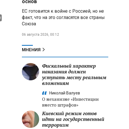
основ
ЕС готовится к войне с Россией, но не
Владимир Путин запросил у
факт, что на это согласятся все страны
военного командования оценки
Союза
обстановки на линии боевого
соприкосновения
06 августа 2026, 00:12
Владимир Путин провел
крупные кадровые
МНЕНИЯ
перестановки в командовании
СВО и Минобороны
Фискальный характер
наказания должен
Минобороны РФ: новые
уступать месту реальным
военно-строительные
вложениям
подразделения будут возводить
стратегические объекты по всей
Николай Валуев
стране
О механизме «Инвестиции
вместо штрафов»
Киевский режим готов
идти на государственный
терроризм