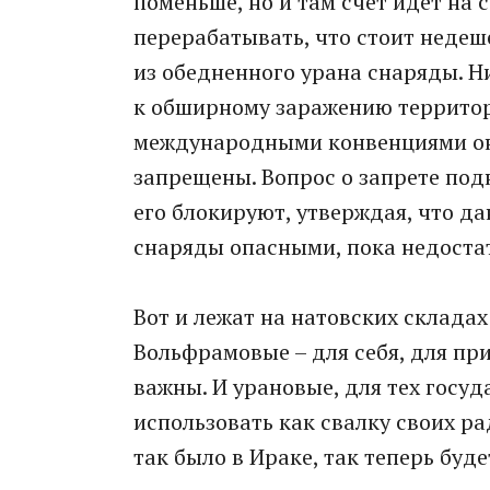
поменьше, но и там счет идет на 
перерабатывать, что стоит недеш
из обедненного урана снаряды. Н
к обширному заражению территор
международными конвенциями они
запрещены. Вопрос о запрете под
его блокируют, утверждая, что д
снаряды опасными, пока недоста
Вот и лежат на натовских склада
Вольфрамовые – для себя, для пр
важны. И урановые, для тех госуд
использовать как свалку своих р
так было в Ираке, так теперь буде