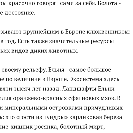
ы красочно говорят сами за себя. Болота -
е достояние.
азывают крупнейшим в Европе клюквенником:
 в год. Есть также значительные ресурсы
чьих видов диких животных.
своему рельефу. Ельня - самое большое
ое по величине в Европе. Экосистема здесь
вяти тысяч лет назад. Ландшафты Ельни
илия оранжево-красных сфагновых мхов. В
ыми минеральными островками причудливых
: это «гости из тундры» карликовая береза
ние-хищник росянка, болотный мирт,