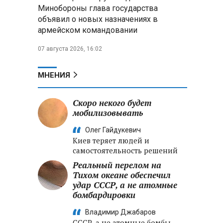
Александр Лукашенко:
Минобороны глава государства
Хотите «собирать сливки» в
объявил о новых назначениях в
городах — отвечайте и за
армейском командовании
отдалённые деревни
07 августа 2026, 16:02
Минобороны РФ: установлен
контроль над Анискино в
Харьковской области
МНЕНИЯ
ФСБ и МВД накрыли сеть
Скоро некого будет
криптообменников в «Москва-
мобилизовывать
Сити», через которую
украинские call-центры
Олег Гайдукевич
выводили похищенные деньги
Киев теряет людей и
самостоятельность решений
Реальный перелом на
Тихом океане обеспечил
удар СССР, а не атомные
бомбардировки
Владимир Джабаров
СССР, а не атомные бомбы,