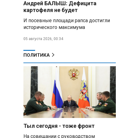
Андрей БАЛЫШ: Дефицита
Алесандр Лукашенко назвал
картофеля не будет
работу сельской торговли
«неудовлетворительной» и
И посевные площади рапса достигли
возмутился «просрочкой и
исторического максимума
тухлятиной»
05 августа 2026, 00:34
Владимир Путин обсудил с
Совбезом дополнительные
меры по защите инфраструктуры
ПОЛИТИКА
от терактов
Минобороны РФ: «Искандер»
уничтожил эшелон с техникой
ВСУ в Днепропетровской
области
Главы правительств ЕАЭС
подписали три соглашения по
e‑торговле, биржевому рынку и
ученым званиям
Тыл сегодня - тоже фронт
На совещании с руководством