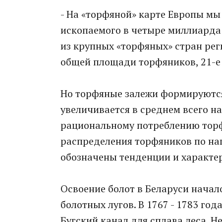
- На «торфяной» карте Европы мы
ископаемого в четыре миллиарда 
из крупных «торфяных» стран рег
общей площади торфяников, 21-е -
Но торфяные залежи формируются 
увеличивается в среднем всего н
рациональному потреблению торф
распределения торфяников по нап
обозначены тенденции и характер
Освоение болот в Беларуси начало
болотных лугов. В 1767 - 1783 го
Бугский канал для сплава леса. 