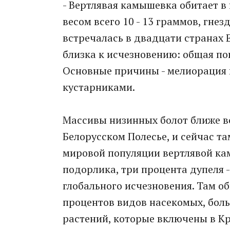
- Вертлявая камышевка обитает в 
весом всего 10 - 13 граммов, гнез
встречалась в двадцати странах Е
близка к исчезновению: общая по
Основные причины - мелиорация 
кустарниками.
Массивы низинных болот ближе вс
Белорусском Полесье, и сейчас т
мировой популяции вертлявой ка
подорлика, три процента дупеля 
глобального исчезновения. Там о
процентов видов насекомых, бол
растений, которые включены в Кр