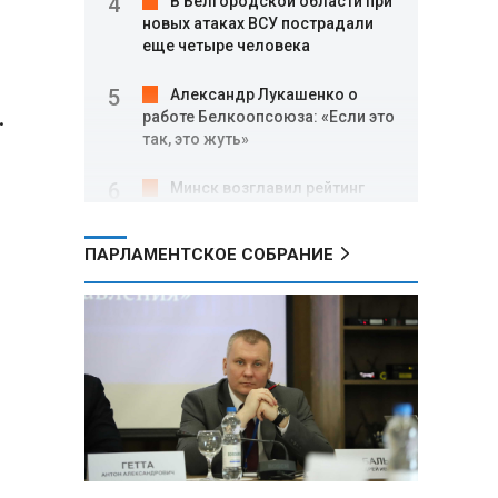
В Белгородской области при
новых атаках ВСУ пострадали
о
еще четыре человека
Александр Лукашенко о
.
работе Белкоопсоюза: «Если это
так, это жуть»
Минск возглавил рейтинг
самых популярных зарубежных
городов у российских туристов
ПАРЛАМЕНТСКОЕ СОБРАНИЕ
Минобороны РФ: при
освобождении Анискино ВСУ
понесли большие потери, часть
военных сдалась в плен
Александр Лукашенко:
Россияне «услышали батьку» и
скупают пустующие дома в
белорусских деревнях