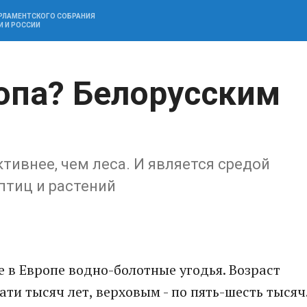
АРЛАМЕНТСКОГО СОБРАНИЯ
И И РОССИИ
опа? Белорусским
ивнее, чем леса. И является средой
птиц и растений
 в Европе водно-болотные угодья. Возраст
ти тысяч лет, верховым - по пять-шесть тысяч