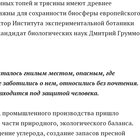
нных топей и трясины имеют древнее
важны для сохранности биосферы европейског
ктор Института экспериментальной ботаники
кандидат биологических наук Дмитрий Груммо
италось гнилым местом, опасным, где
 заботились о нем, относились без почтения.
аходится под защитой человека.
ки, промышленного производства пришло
части природного, экологического баланса.
ение углерода, создание запасов пресной