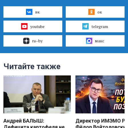
вк
ок
youtube
telegram
ru–by
макс
Читайте также
Андрей БАЛЫШ:
Директор ИМЭМО Р
Дефицита картофеля не
Фёдор Войтоловский