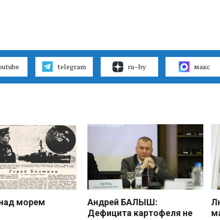
outube
telegram
ru–by
макс
над морем
Андрей БАЛЫШ:
Л
Дефицита картофеля не
м