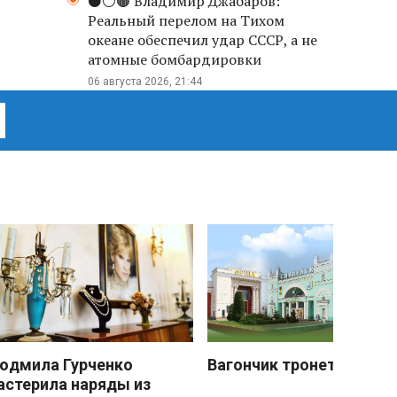
⚫️⚪️🟤 Владимир Джабаров:
Реальный перелом на Тихом
океане обеспечил удар СССР, а не
атомные бомбардировки
06 августа 2026, 21:44
юдмила Гурченко
Вагончик тронется
астерила наряды из