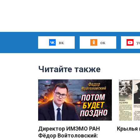
вк
ок
y
Читайте также
Директор ИМЭМО РАН
Крылья 
Фёдор Войтоловский: