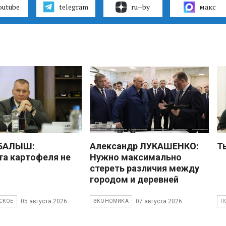
outube
telegram
ru–by
макс
 БАЛЫШ:
Александр ЛУКАШЕНКО:
Т
а картофеля не
Нужно максимально
стереть различия между
городом и деревней
05 августа 2026
07 августа 2026
СКОЕ
ЭКОНОМИКА
П