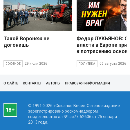
Такой Воронеж не
Федор ЛУКЬЯНОВ: С
догонишь
власти в Европе при
к потрясению основ
29 июля 2026
06 августа 2026
СОЮЗНОЕ
ПОЛИТИКА
О САЙТЕ
КОНТАКТЫ
АВТОРЫ
ПРАВОВАЯ ИНФОРМАЦИЯ
© 1991-2026 «Союзное Вече». Сетевое издание
зарегистрировано роскомнадзором,
свидетельство эл № фc77-52606 от 25 января
2013 года.