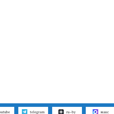
outube
telegram
ru–by
макс