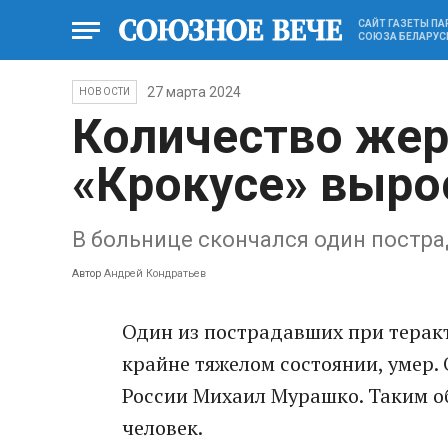
САЙТ ГАЗЕТЫ П
СОЮЗА БЕЛАРУС
27 марта 2024
НОВОСТИ
Количество жер
«Крокусе» выро
В больнице скончался один постр
Автор
Андрей Кондратьев
Один из пострадавших при теракт
крайне тяжелом состоянии, умер.
России Михаил Мурашко. Таким об
человек.