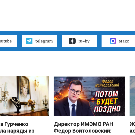
outube
telegram
ru–by
макс
 Гурченко
Директор ИМЭМО РАН
Ж
ла наряды из
Фёдор Войтоловский:
к