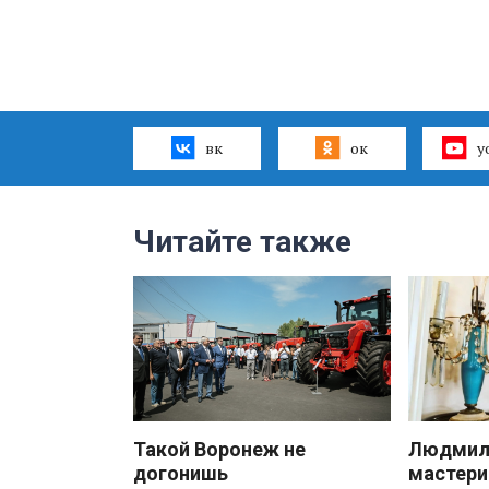
вк
ок
y
Читайте также
Такой Воронеж не
Людмила
догонишь
мастери