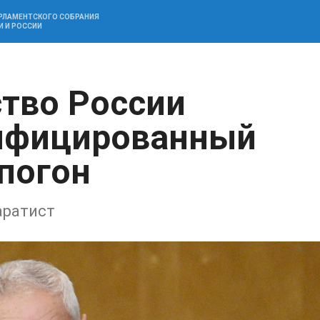
АРЛАМЕНТСКОГО СОБРАНИЯ
И И РОССИИ
тво России
лифицированный
 погон
аратист