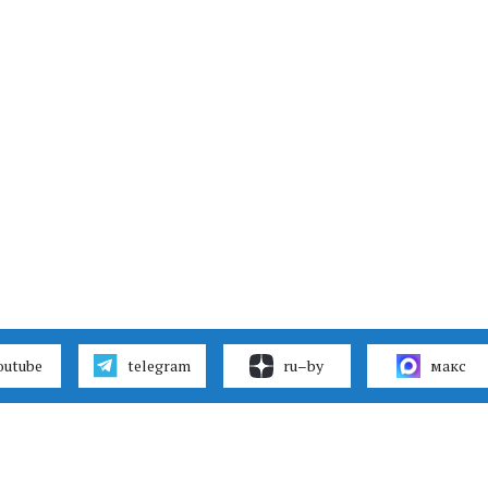
outube
telegram
ru–by
макс