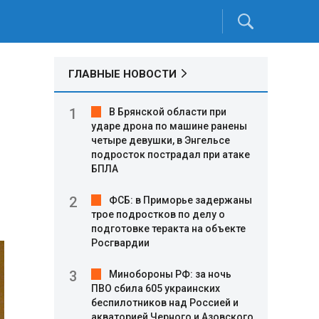
ГЛАВНЫЕ НОВОСТИ
В Брянской области при
ударе дрона по машине ранены
четыре девушки, в Энгельсе
подросток пострадал при атаке
БПЛА
ФСБ: в Приморье задержаны
трое подростков по делу о
подготовке теракта на объекте
Росгвардии
Минобороны РФ: за ночь
ПВО сбила 605 украинских
беспилотников над Россией и
акваторией Черного и Азовского