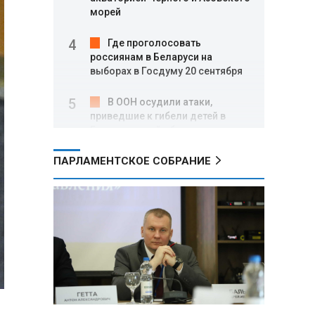
морей
Где проголосовать
россиянам в Беларуси на
выборах в Госдуму 20 сентября
В ООН осудили атаки,
приведшие к гибели детей в
Белгородской области и под
Геленджиком
ПАРЛАМЕНТСКОЕ СОБРАНИЕ
Пять месяцев один на
позиции: боец с позывным Гуль
отбивал атаки ВСУ под ударами
дронов
Владимир Путин:
Безопасность в Белгородской
области — главный приоритет, но
соцвопросы забывать нельзя