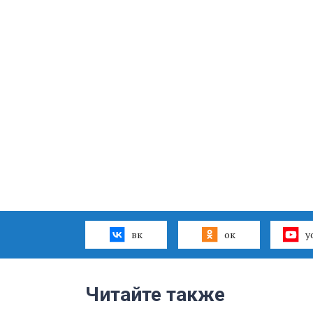
вк
ок
y
Читайте также