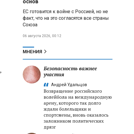
основ
реализации Целей устойчивого
ЕС готовится к войне с Россией, но не
развития
факт, что на это согласятся все страны
Союза
Минобороны РФ:
Освобождены Зарница и
06 августа 2026, 00:12
Рыжевка
Строительство крупнейшего
МНЕНИЯ
логцентра Wildberries в
Беларуси идет с опережением
графика
Безопасность важнее
,
участия
Вячеслав Володин:
Андрей Удальцов
Противодействие
Возвращение российского
мошенничеству и миграционная
волейбола на международную
политика — приоритеты работы
арену, которого так долго
Госдумы
ждали болельщики и
спортсмены, вновь оказалось
заложником политических
дрязг