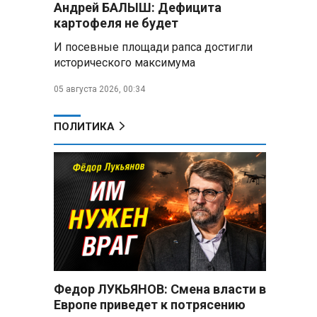
Андрей БАЛЫШ: Дефицита
Год колонии за попытку
«пересидеть» призыв в России:
картофеля не будет
жителя Славгородского района
И посевные площади рапса достигли
осудили за уклонение от
исторического максимума
службы
05 августа 2026, 00:34
В Свердловской области
взорван автомобиль директора
производителя дронов «Упырь»
ПОЛИТИКА
Российские пловцы
выиграли все золотые медали
первого дня Кубка мира по
зимнему плаванию
Александр Новак:
Независимые АЗС начнут
снабжать топливом через
региональных операторов
Федор ЛУКЬЯНОВ: Смена власти в
Беларусь и Россия
Европе приведет к потрясению
усиливают сотрудничество по