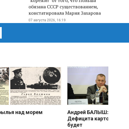
"корежит" от того, что Польша
обязана СССР существованием,
констатировала Мария Захарова
07 августа 2026, 16:19
рылья над морем
Андрей БАЛЫШ:
Дефицита картофеля не
будет