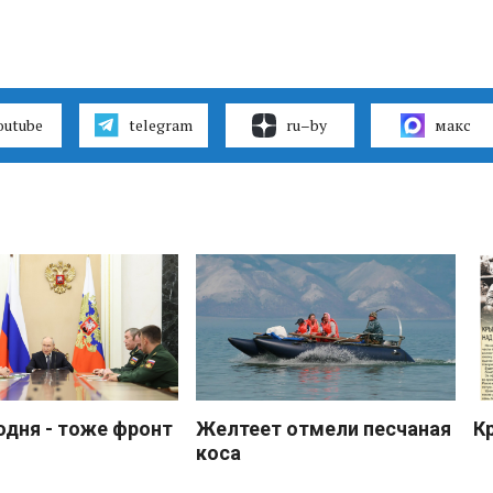
outube
telegram
ru–by
макс
одня - тоже фронт
Желтеет отмели песчаная
К
коса