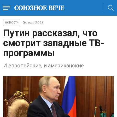
04 мая 2023
НОВОСТИ
Путин рaсскaзaл, что
смотрит зaпaдные ТВ-
прогрaммы
И европейские, и aмерикaнские