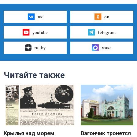
вк
ок
youtube
telegram
ru–by
макс
Читайте также
Крылья над морем
Вагончик тронется