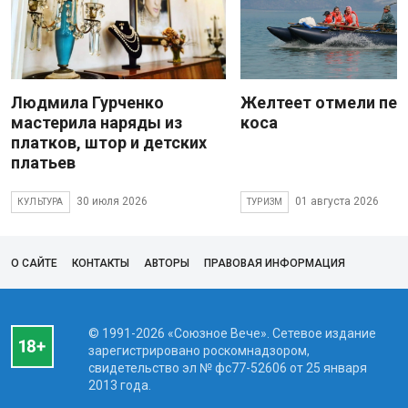
Людмила Гурченко
Желтеет отмели пес
мастерила наряды из
коса
платков, штор и детских
платьев
30 июля 2026
01 августа 2026
КУЛЬТУРА
ТУРИЗМ
О САЙТЕ
КОНТАКТЫ
АВТОРЫ
ПРАВОВАЯ ИНФОРМАЦИЯ
© 1991-2026 «Союзное Вече». Сетевое издание
зарегистрировано роскомнадзором,
свидетельство эл № фc77-52606 от 25 января
2013 года.