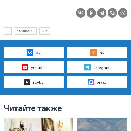
ПС
КОМИССИЯ
АПК
вк
ок
youtube
telegram
ru–by
макс
Читайте также