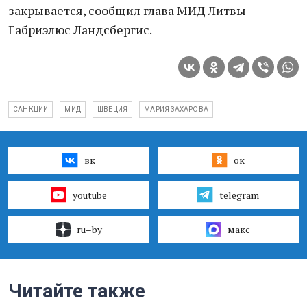
закрывается, сообщил глава МИД Литвы
Габриэлюс Ландсбергис.
САНКЦИИ
МИД
ШВЕЦИЯ
МАРИЯ ЗАХАРОВА
вк
ок
youtube
telegram
ru–by
макс
Читайте также