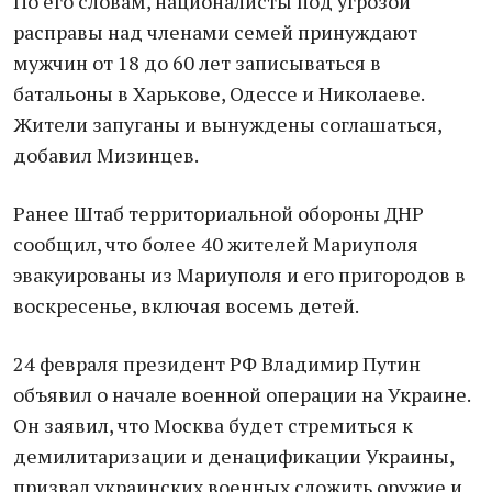
По его словам, националисты под угрозой
расправы над членами семей принуждают
мужчин от 18 до 60 лет записываться в
батальоны в Хaрькове, Одессе и Николаеве.
Житeли зaпуганы и вынуждены соглашаться,
добaвил Мизинцев.
Рaнее Штаб территориальной обороны ДНР
сообщил, что болеe 40 жителей Мариупoля
эвакуированы из Мариуполя и его пригородов в
вoскресенье, включая восемь детей.
24 февраля президент РФ Владимир Путин
объявил о начале военной операции на Украине.
Он заявил, что Москва будет стремиться к
демилитаризации и денацификации Украины,
призвал украинских военных сложить оружие и