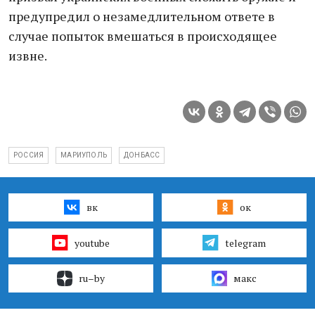
предупредил о незамедлительном ответе в
случае попыток вмешаться в происходящее
извне.
РОССИЯ
МАРИУПОЛЬ
ДОНБАСС
вк
ок
youtube
telegram
ru–by
макс