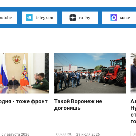
outube
telegram
ru–by
макс
одня - тоже фронт
Такой Воронеж не
А
догонишь
Н
с
г
07 августа 2026
29 июля 2026
СОЮЗНОЕ
Э