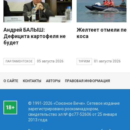
Андрей БАЛЫШ:
Желтеет отмели пес
Дефицита картофеля не
коса
будет
05 августа 2026
01 августа 2026
ПАРЛАМЕНТСКОЕ
ТУРИЗМ
О САЙТЕ
КОНТАКТЫ
АВТОРЫ
ПРАВОВАЯ ИНФОРМАЦИЯ
© 1991-2026 «Союзное Вече». Сетевое издание
зарегистрировано роскомнадзором,
свидетельство эл № фc77-52606 от 25 января
2013 года.