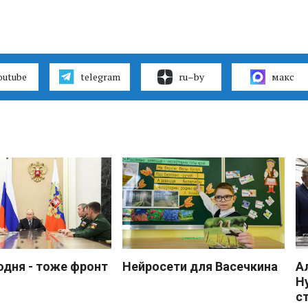
outube
telegram
ru–by
макс
одня - тоже фронт
Нейросети для Васечкина
А
Н
с