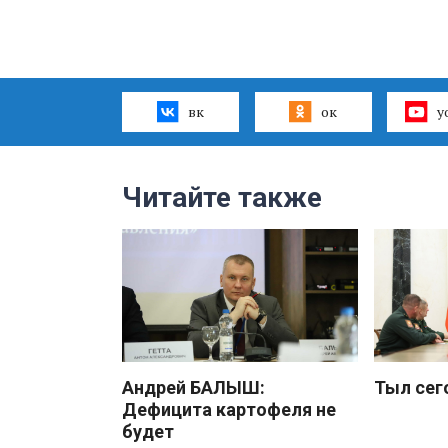
вк
ок
y
Читайте также
Андрей БАЛЫШ:
Тыл сег
Дефицита картофеля не
будет