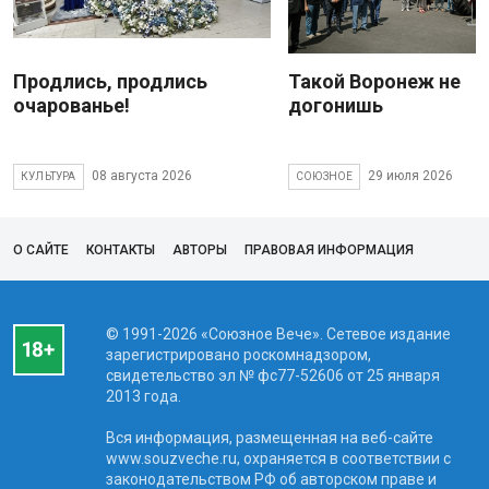
Продлись, продлись
Такой Воронеж не
очарованье!
догонишь
08 августа 2026
29 июля 2026
КУЛЬТУРА
СОЮЗНОЕ
О САЙТЕ
КОНТАКТЫ
АВТОРЫ
ПРАВОВАЯ ИНФОРМАЦИЯ
© 1991-2026 «Союзное Вече». Сетевое издание
зарегистрировано роскомнадзором,
свидетельство эл № фc77-52606 от 25 января
2013 года.
Вся информация, размещенная на веб-сайте
www.souzveche.ru, охраняется в соответствии с
законодательством РФ об авторском праве и