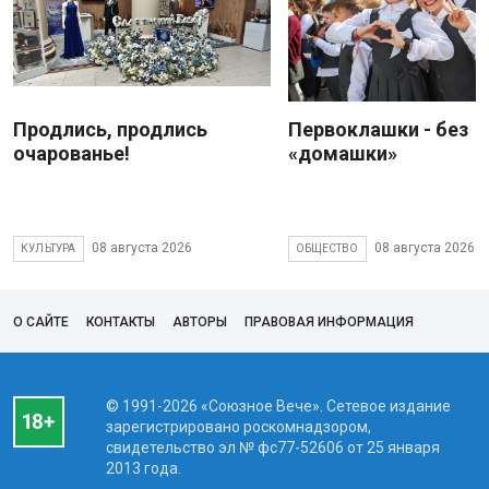
Продлись, продлись
Первоклашки - без
очарованье!
«домашки»
08 августа 2026
08 августа 2026
КУЛЬТУРА
ОБЩЕСТВО
О САЙТЕ
КОНТАКТЫ
АВТОРЫ
ПРАВОВАЯ ИНФОРМАЦИЯ
© 1991-2026 «Союзное Вече». Сетевое издание
зарегистрировано роскомнадзором,
свидетельство эл № фc77-52606 от 25 января
2013 года.