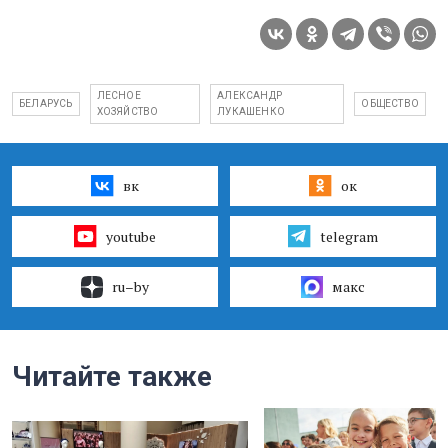
ЛЕСНОЕ
АЛЕКСАНДР
БЕЛАРУСЬ
ОБЩЕСТВО
ХОЗЯЙСТВО
ЛУКАШЕНКО
вк
ок
youtube
telegram
ru–by
макс
Читайте также