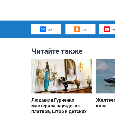
вк
ок
y
Читайте также
Людмила Гурченко
Желтеет
мастерила наряды из
коса
платков, штор и детских