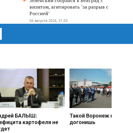
Зеленский собрался в Белград с
визитом, агитировать "за разрыв с
Россией"
06 августа 2026, 21:03
ндрей БАЛЫШ:
Такой Воронеж не
ефицита картофеля не
догонишь
удет