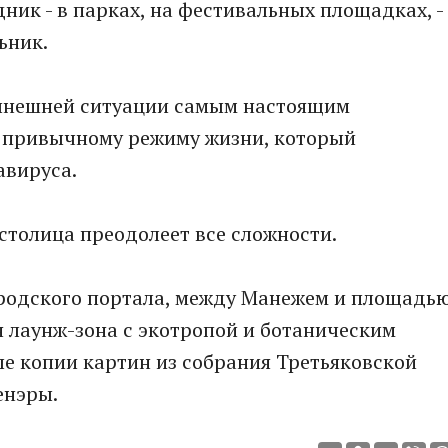
ник - в парках, на фестивальных площадках, -
ьник.
нынешней ситуации самым настоящим
 привычному режиму жизни, который
авируса.
 столица преодолеет все сложности.
родского портала, между Манежем и площадь
 лаунж-зона с экотропой и ботаническим
ые копии картин из собрания Третьяковской
енэры.