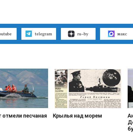
outube
telegram
ru–by
макс
 отмели песчаная
Крылья над морем
А
Д
б