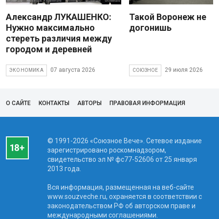
Александр ЛУКАШЕНКО:
Такой Воронеж не
Нужно максимально
догонишь
стереть различия между
городом и деревней
07 августа 2026
29 июля 2026
ЭКОНОМИКА
СОЮЗНОЕ
О САЙТЕ
КОНТАКТЫ
АВТОРЫ
ПРАВОВАЯ ИНФОРМАЦИЯ
© 1991-2026 «Союзное Вече». Сетевое издание
зарегистрировано роскомнадзором,
свидетельство эл № фc77-52606 от 25 января
2013 года.
Вся информация, размещенная на веб-сайте
www.souzveche.ru, охраняется в соответствии с
законодательством РФ об авторском праве и
международными соглашениями.