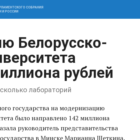
АРЛАМЕНТСКОГО СОБРАНИЯ
И И РОССИИ
ю Белорусско-
иверситета
иллиона рублей
есколько лабораторий
ного государства на модернизацию
итета было направлено 142 миллиона
казала руководитель представительства
государства в Минске Марианна Щеткина.