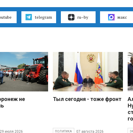
outube
telegram
ru–by
макс
оронеж не
Тыл сегодня - тоже фронт
А
шь
Н
с
г
29 июля 2026
07 августа 2026
ПОЛИТИКА
Э