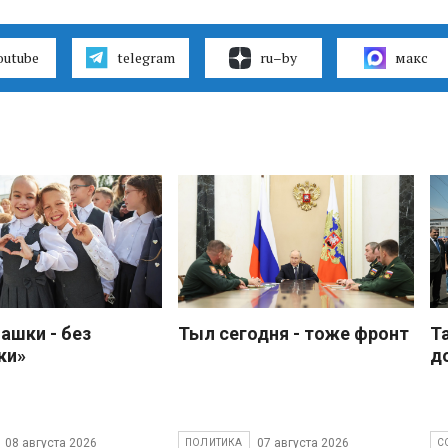
outube
telegram
ru–by
макс
ашки - без
Тыл сегодня - тоже фронт
Т
ки»
д
08 августа 2026
07 августа 2026
ПОЛИТИКА
С