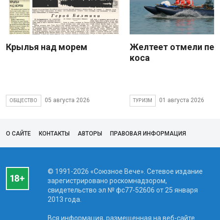
Крылья над морем
Желтеет отмели пес
коса
05 августа 2026
01 августа 2026
ОБЩЕСТВО
ТУРИЗМ
О САЙТЕ
КОНТАКТЫ
АВТОРЫ
ПРАВОВАЯ ИНФОРМАЦИЯ
© 1991-2026 «Союзное Вече». Сетевое издание
зарегистрировано роскомнадзором,
свидетельство эл № фc77-52606 от 25 января
2013 года.
Вся информация, размещенная на веб-сайте