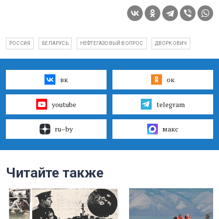
РОССИЯ
БЕЛАРУСЬ
НЕФТЕГАЗОВЫЙ ВОПРОС
ДВОРКОВИЧ
вк
ок
youtube
telegram
ru–by
макс
Читайте также