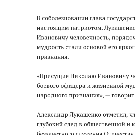
В соболезновании глава государ
настоящим патриотом. Лукашенко
Ивановичу человечность, порядоч
мудрость стали основой его ярко
признания.
«Присущие Николаю Ивановичу че
боевого офицера и жизненной муд
народного признания», — говорит
Александр Лукашенко отметил, чт
глубокий след в общественной и 
беззаветного служения Отечеству.