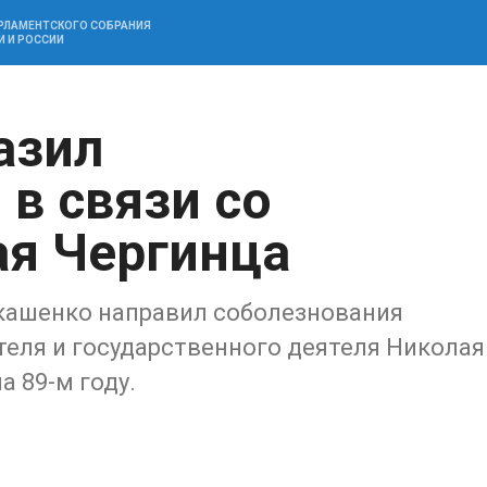
АРЛАМЕНТСКОГО СОБРАНИЯ
И И РОССИИ
азил
в связи со
я Чергинца
кашенко направил соболезнования
еля и государственного деятеля Николая
а 89-м году.