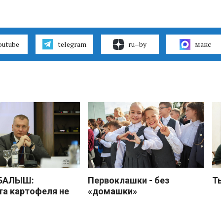
outube
telegram
ru–by
макс
 БАЛЫШ:
Первоклашки - без
Т
а картофеля не
«домашки»