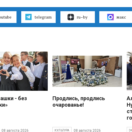
outube
telegram
ru–by
макс
ашки - без
Продлись, продлись
А
ки»
очарованье!
Н
с
г
08 августа 2026
08 августа 2026
КУЛЬТУРА
Э