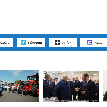
outube
telegram
ru–by
макс