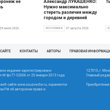
оронеж не
Александр ЛУКАШЕНКО:
Т
шь
Нужно максимально
стереть различия между
городом и деревней
29 июля 2026
07 августа 2026
ЭКОНОМИКА
П
 САЙТЕ
КОНТАКТЫ
АВТОРЫ
ПРАВОВАЯ ИНФОРМАЦ
евое издание зарегистрировано
127015, г. Мос
 № фc77-52606 от 25 января 2013 года.
Главный реда
веб-сайте www.souzveche.ru, охраняется
Приобретение а
ом РФ об авторском праве и