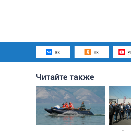
вк
ок
y
Читайте также