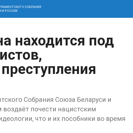
АРЛАМЕНТСКОГО СОБРАНИЯ
И И РОССИИ
на находится под
истов,
преступления
й
тского Собрания Союза Беларуси и
м воздаёт почести нацистским
идеологии, что и их пособники во время