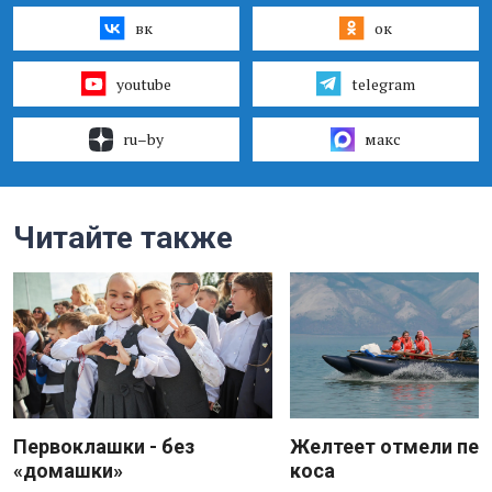
вк
ок
youtube
telegram
ru–by
макс
Читайте также
Первоклашки - без
Желтеет отмели пес
«домашки»
коса