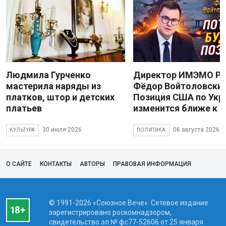
Людмила Гурченко
Директор ИМЭМО Р
мастерила наряды из
Фёдор Войтоловский
платков, штор и детских
Позиция США по Укр
платьев
изменится ближе к 
30 июля 2026
06 августа 2026
КУЛЬТУРА
ПОЛИТИКА
О САЙТЕ
КОНТАКТЫ
АВТОРЫ
ПРАВОВАЯ ИНФОРМАЦИЯ
© 1991-2026 «Союзное Вече». Сетевое издание
зарегистрировано роскомнадзором,
свидетельство эл № фc77-52606 от 25 января