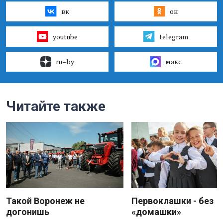
вк
ок
youtube
telegram
ru–by
макс
Читайте также
Такой Воронеж не
Первоклашки - без
догонишь
«домашки»