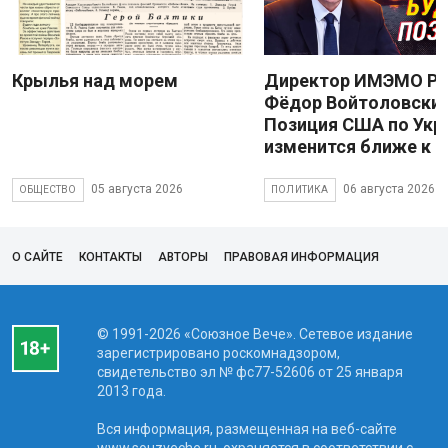
Крылья над морем
Директор ИМЭМО Р
Фёдор Войтоловский
Позиция США по Укр
изменится ближе к 
05 августа 2026
06 августа 2026
ОБЩЕСТВО
ПОЛИТИКА
О САЙТЕ
КОНТАКТЫ
АВТОРЫ
ПРАВОВАЯ ИНФОРМАЦИЯ
© 1991-2026 «Союзное Вече». Сетевое издание
зарегистрировано роскомнадзором,
свидетельство эл № фc77-52606 от 25 января
2013 года.
Вся информация, размещенная на веб-сайте
www.souzveche.ru, охраняется в соответствии с