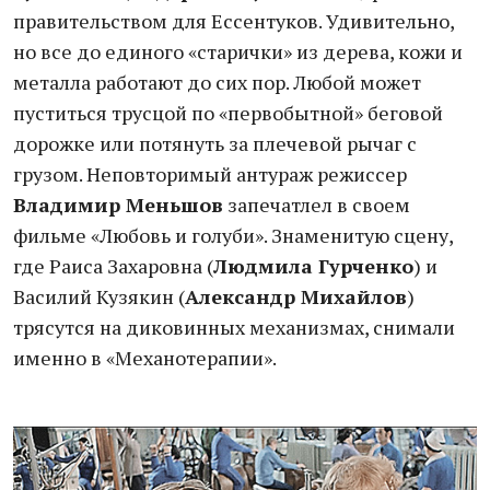
правительством для Ессентуков. Удивительно,
но все до единого «старички» из дерева, кожи и
металла работают до сих пор. Любой может
пуститься трусцой по «первобытной» беговой
дорожке или потянуть за плечевой рычаг с
грузом. Неповторимый антураж режиссер
Владимир Меньшов
запечатлел в своем
фильме «Любовь и голуби». Знаменитую сцену,
где Раиса Захаровна (
Людмила Гурченко
) и
Василий Кузякин (
Александр Михайлов
)
трясутся на диковинных механизмах, снимали
именно в «Механотерапии».