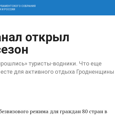
АРЛАМЕНТСКОГО СОБРАНИЯ
И И РОССИИ
анал открыл
сезон
прошлись» туристы-водники. Что еще
есте для активного отдыха Гродненщины
безвизового режима для граждан 80 стран в