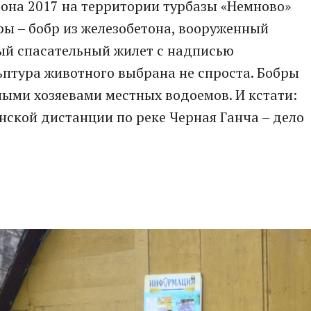
езона 2017 на территории турбазы «Немново»
ы – бобр из железобетона, вооруженный
ый спасательный жилет с надписью
ьптура животного выбрана не спроста. Бобры
ыми хозяевами местных водоемов. И кстати:
нской дистанции по реке Черная Ганча – дело