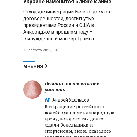
Украине изменится ближе к зиме
летательных аппаратов
Отход администрации Белого дома от
договорённостей, достигнутых
Президент Алжира готовится
президентами России и США в
к визиту в Беларусь — МИД
Алжира
Анкоридже в прошлом году –
вынужденный манёвр Трампа
Лантратова: судьба около
06 августа 2026, 14:00
300 жителей Курской области,
попавших в плен после
вторжения боевиков, остается
МНЕНИЯ
неизвестной
Безопасность важнее
Второй энергоблок БелАЭС
вновь вышел на номинальную
участия
мощность после диагностики
Андрей Удальцов
оборудования
Возвращение российского
волейбола на международную
арену, которого так долго
ждали болельщики и
спортсмены, вновь оказалось