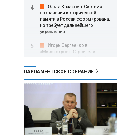
Ольга Казакова: Система
сохранения исторической
памяти в России сформирована,
но требует дальнейшего
укрепления
Игорь Сергеенко в
«Минскстрое»: Строители
формируют новый облик страны
и должны активнее участвовать
в улучшении охраны труда
ПАРЛАМЕНТСКОЕ СОБРАНИЕ
МИД РФ: Поездка
Зеленского в США не принесла
ожидаемых результатов
Белорусские школьники
собрали первые «космические»
томаты из семян, побывавших
на орбите