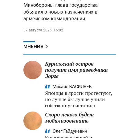
Минобороны глава государства
объявил о новых назначениях в
Главы правительств ЕАЭС
армейском командовании
подписали три соглашения по
e‑торговле, биржевому рынку и
07 августа 2026, 16:02
ученым званиям
Александр Лукашенко:
МНЕНИЯ
Хотите «собирать сливки» в
городах — отвечайте и за
Курильский остров
отдалённые деревни
получит имя разведчика
Зорге
Минобороны РФ: установлен
контроль над Анискино в
Михаил ВАСИЛЬЕВ
Харьковской области
Японцы в ярости протестуют,
но лучше бы лучше учили
собственную историю
Скоро некого будет
мобилизовывать
Олег Гайдукевич
Киев теряет людей и