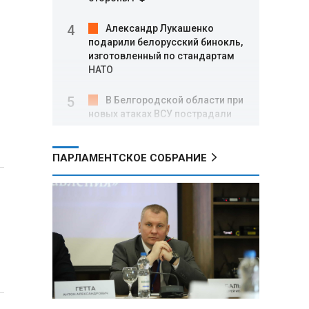
Александр Лукашенко
подарили белорусский бинокль,
изготовленный по стандартам
НАТО
В Белгородской области при
новых атаках ВСУ пострадали
еще четыре человека
ПАРЛАМЕНТСКОЕ СОБРАНИЕ
Александр Лукашенко о
работе Белкоопсоюза: «Если это
так, это жуть»
Минск возглавил рейтинг
самых популярных зарубежных
городов у российских туристов
Минобороны РФ: при
освобождении Анискино ВСУ
понесли большие потери, часть