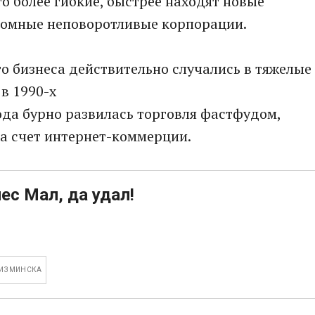
о более гибкие, быстрее находят новые
ромные неповоротливые корпорации.
го бизнеса действительно случались в тяжелые
в 1990-х
года бурно развилась торговля фастфудом,
за счет интернет-коммерции.
ес Мал, да удал!
 ИЗ МИНСКА