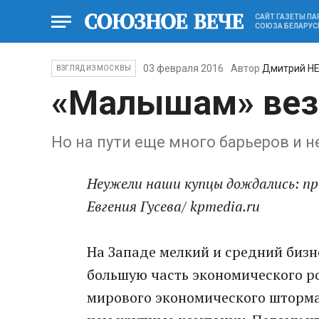
САЙТ ГАЗЕТЫ П
СОЮЗА БЕЛАРУС
03 февраля 2016
Автор
Дмитрий Н
ВЗГЛЯД ИЗ МОСКВЫ
«Малышам» везд
Но на пути еще много барьеров и 
Неужели наши купцы дождались: п
Евгения Гусева/ kpmedia.ru
На Западе мелкий и средний бизн
большую часть экономического рос
мирового экономического шторма 