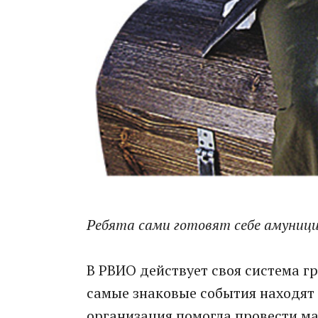
Ребята сами готовят себе амуницию
В РВИО действует своя система гра
самые знаковые события находят 
организация помогла провести м