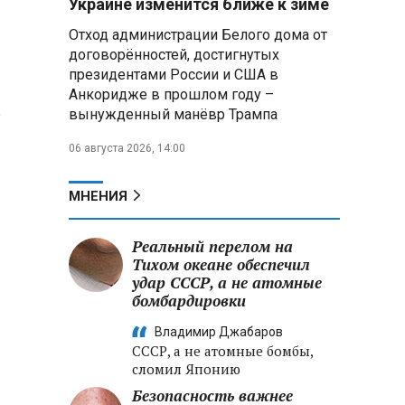
Украине изменится ближе к зиме
Екатеринбурге эвакуировали 800
Отход администрации Белого дома от
человек
договорённостей, достигнутых
президентами России и США в
Минобороны РФ: за ночь
ПВО сбила 203 украинских дрона
Анкоридже в прошлом году –
а
над регионами России и Черным
вынужденный манёвр Трампа
морем
06 августа 2026, 14:00
Вячеслав Володин обсудил
развитие курортного Хвалынска
МНЕНИЯ
и напомнил о его культурном
наследии
Реальный перелом на
Тихом океане обеспечил
Бурляев раскритиковал
«теневой прокат» и призвал
удар СССР, а не атомные
продвигать отечественное кино
бомбардировки
Владимир Джабаров
СССР, а не атомные бомбы,
сломил Японию
Безопасность важнее