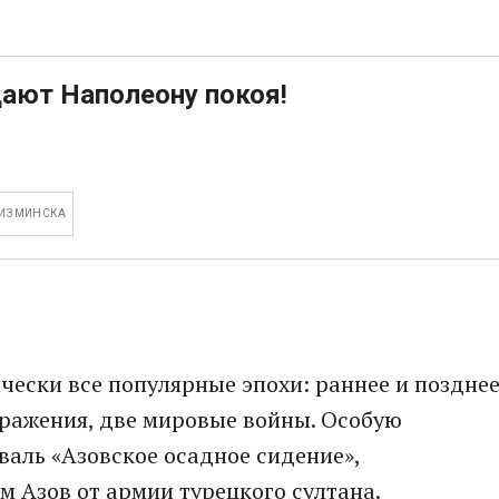
дают Наполеону покоя!
 ИЗ МИНСКА
чески все популярные эпохи: раннее и поздне
сражения, две мировые войны. Особую
валь «Азовское осадное сидение»,
 Азов от армии турецкого султана.