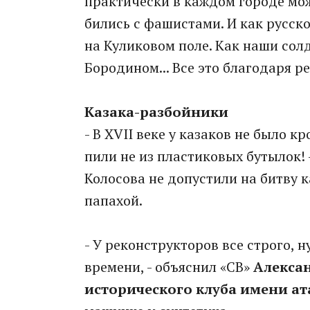
практически в каждом городе мо
бились с фашистами. И как русс
на Куликовом поле. Как наши со
Бородином... Все это благодаря р
Казака-разбойники
- В XVII веке у казаков не было к
пили не из пластиковых бутылок!
Колосова не допустили на битву к
папахой.
- У реконструкторов все строго, 
времени, - объяснил «СВ»
Алексан
исторического клуба имени а