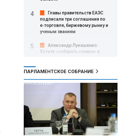
Главы правительств ЕАЭС
подписали три соглашения по
e‑торговле, биржевому рынку и
ученым званиям
Александр Лукашенко:
Хотите «собирать сливки» в
городах — отвечайте и за
отдалённые деревни
ПАРЛАМЕНТСКОЕ СОБРАНИЕ
Минобороны РФ: установлен
контроль над Анискино в
Харьковской области
ФСБ и МВД накрыли сеть
криптообменников в «Москва-
Сити», через которую
украинские call-центры
а
выводили похищенные деньги