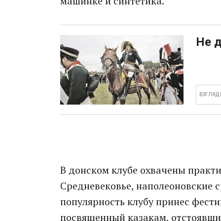
машинке и синтетика.
Не 
ВЗГЛЯД
В донском клубе охвачены практи
Средневековье, наполеоновские 
популярность клубу принес фести
посвященный казакам, отстоявшим