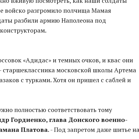
жно вживую посмотреть, как наши солдаты
кое войско разгромило полчища Мамая
лдаты разбили армию Наполеона под
еконструкторам.
россовок «Адидас» и темных очков, и квас они
 - старшеклассника московской школы Артема
азаков с турками. Хотя он пришел с саблей и
нужно полностью соответствовать тому
др Гордиенко, глава Донского военно-
тамана Платова
. - Под запретом даже шитье н