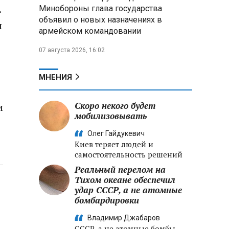
Александр Лукашенко:
.
Минобороны глава государства
Хотите «собирать сливки» в
объявил о новых назначениях в
городах — отвечайте и за
я
армейском командовании
отдалённые деревни
07 августа 2026, 16:02
Минобороны РФ: установлен
контроль над Анискино в
Харьковской области
МНЕНИЯ
ФСБ и МВД накрыли сеть
Скоро некого будет
и
криптообменников в «Москва-
мобилизовывать
Сити», через которую
украинские call-центры
Олег Гайдукевич
выводили похищенные деньги
Киев теряет людей и
самостоятельность решений
Реальный перелом на
Тихом океане обеспечил
удар СССР, а не атомные
бомбардировки
Владимир Джабаров
СССР, а не атомные бомбы,