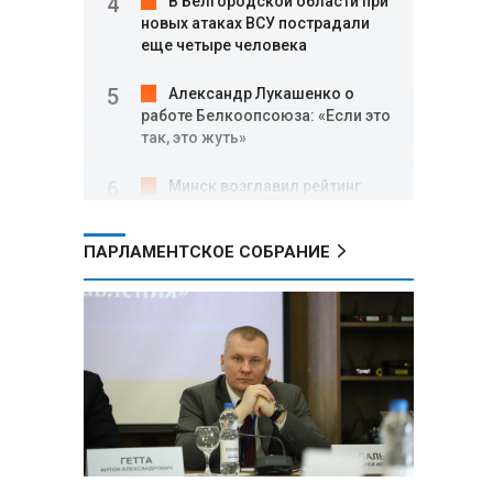
В Белгородской области при
новых атаках ВСУ пострадали
еще четыре человека
Александр Лукашенко о
работе Белкоопсоюза: «Если это
так, это жуть»
Минск возглавил рейтинг
самых популярных зарубежных
городов у российских туристов
ПАРЛАМЕНТСКОЕ СОБРАНИЕ
Минобороны РФ: при
освобождении Анискино ВСУ
понесли большие потери, часть
военных сдалась в плен
Александр Лукашенко:
Россияне «услышали батьку» и
скупают пустующие дома в
белорусских деревнях