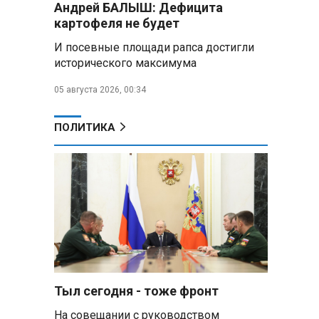
Андрей БАЛЫШ: Дефицита
Алесандр Лукашенко назвал
картофеля не будет
работу сельской торговли
«неудовлетворительной» и
И посевные площади рапса достигли
возмутился «просрочкой и
исторического максимума
тухлятиной»
05 августа 2026, 00:34
Владимир Путин обсудил с
Совбезом дополнительные
меры по защите инфраструктуры
ПОЛИТИКА
от терактов
Минобороны РФ: «Искандер»
уничтожил эшелон с техникой
ВСУ в Днепропетровской
области
Главы правительств ЕАЭС
подписали три соглашения по
e‑торговле, биржевому рынку и
ученым званиям
Тыл сегодня - тоже фронт
На совещании с руководством