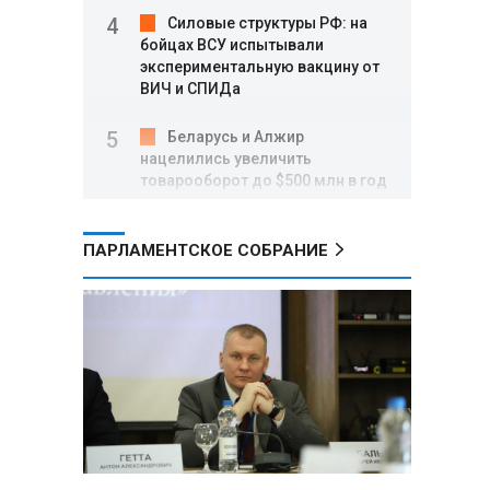
Силовые структуры РФ: на
бойцах ВСУ испытывали
экспериментальную вакцину от
ВИЧ и СПИДа
Беларусь и Алжир
нацелились увеличить
товарооборот до $500 млн в год
Владимир Путин
ПАРЛАМЕНТСКОЕ СОБРАНИЕ
поблагодарил Жапарова за
личную поддержку
российско‑киргизского
сотрудничества
Трутнев доложил Путину:
инвестиции на Дальнем Востоке
превысили 6,5 трлн рублей
Белорусские ракетчики
отработали перехват воздушных