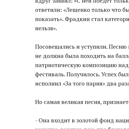
вдруг заявил: «С ней поедет толь
ответили: «Лещенко только что бы
показать». Фрадкин стал категори
нельзя».
Посовещались и уступили. Песню 
не должна была походить на балл
патриотическую композицию надо
фестиваль. Получилось. Успех бы
исполнил «За того парня» два раз
Но самая великая песня, признает
- Она входит в золотой фонд нации