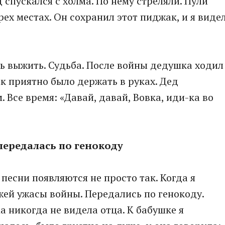
 спускался с холма. По нему стреляли. Пули
ех местах. Он сохранил этот пиджак, и я виде
сь выжить. Судьба. После войны дедушка ходил
ак приятно было держать в руках. Дед
 Все время: «Давай, давай, Вовка, иди-ка во
передалась по генокоду
 песни появляются не просто так. Когда я
жей ужасы войны. Передались по генокоду.
 никогда не видела отца. К бабушке я