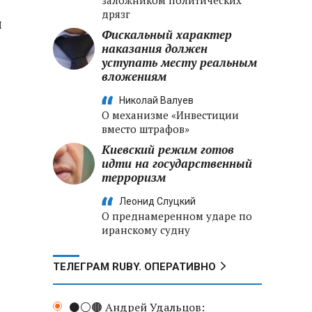
заложником политических
дрязг
л
Фискальный характер
наказания должен
уступать месту реальным
вложениям
Николай Валуев
О механизме «Инвестиции
вместо штрафов»
Киевский режим готов
идти на государственный
терроризм
Леонид Слуцкий
О преднамеренном ударе по
иранскому судну
ТЕЛЕГРАМ RUBY. ОПЕРАТИВНО
⚫️⚪️🟤 Андрей Удальцов: