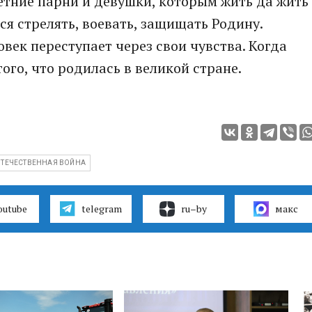
етние парни и девушки, которым жить да жить
тся стрелять, воевать, защищать Родину.
овек переступает через свои чувства. Когда
того, что родилась в великой стране.
ОТЕЧЕСТВЕННАЯ ВОЙНА
outube
telegram
ru–by
макс