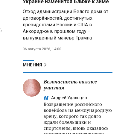
Украине изменится ближе к зиме
признаны потерпевшими
Отход администрации Белого дома от
договорённостей, достигнутых
В Брянской области при
президентами России и США в
ударе дрона по машине ранены
.
четыре девушки, в Энгельсе
Анкоридже в прошлом году –
подросток пострадал при атаке
вынужденный манёвр Трампа
БПЛА
06 августа 2026, 14:00
ФСБ: в Приморье задержаны
трое подростков по делу о
МНЕНИЯ
подготовке теракта на объекте
Росгвардии
Безопасность важнее
участия
Минобороны РФ: за ночь
ПВО сбила 605 украинских
Андрей Удальцов
беспилотников над Россией и
Возвращение российского
акваторией Черного и Азовского
волейбола на международную
морей
арену, которого так долго
ждали болельщики и
спортсмены, вновь оказалось