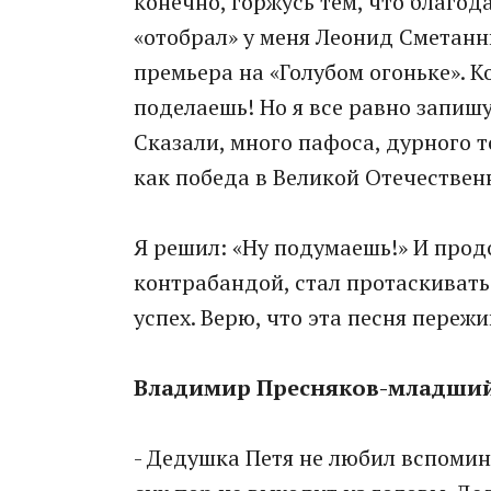
конечно, горжусь тем, что благод
«отобрал» у меня Леонид Сметанни
премьера на «Голубом огоньке». К
поделаешь! Но я все равно запиш
Сказали, много пафоса, дурного т
как победа в Великой Отечествен
Я решил: «Ну подумаешь!» И продо
контрабандой, стал протаскивать
успех. Верю, что эта песня переж
Владимир Пресняков-младший:
- Дедушка Петя не любил вспомина