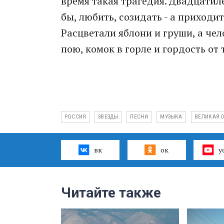
время такая трагедия. Двадцатил
бы, любить, созидать - а приходи
Расцветали яблони и груши, а чел
пою, комок в горле и гордость от 
РОССИЯ
ЗВЕЗДЫ
ПЕСНИ
МУЗЫКА
ВЕЛИКАЯ 
вк
ок
y
Читайте также