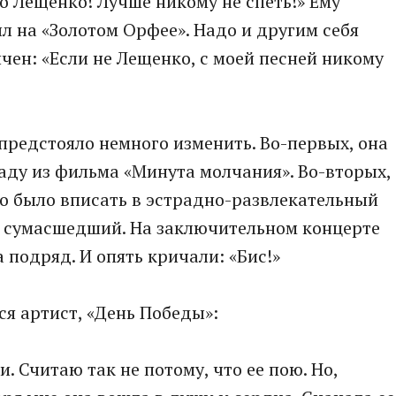
ко Лещенко! Лучше никому не спеть!» Ему
л на «Золотом Орфее». Надо и другим себя
чен: «Если не Лещенко, с моей песней никому
предстояло немного изменить. Во-первых, она
аду из фильма «Минута молчания». Во-вторых,
 было вписать в эстрадно-развлекательный
л сумасшедший. На заключительном концерте
а подряд. И опять кричали: «Бис!»
ся артист, «День Победы»:
. Считаю так не потому, что ее пою. Но,