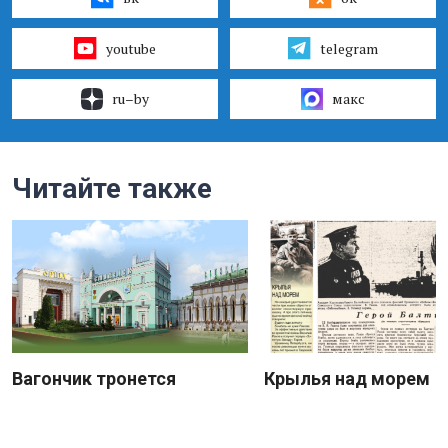
youtube
telegram
ru–by
макс
Читайте также
Вагончик тронется
Крылья над морем