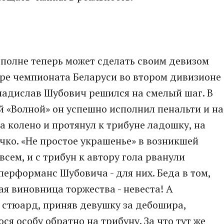
 вполне теперь может сделать своим девизом
уре чемпионата Беларуси во втором дивизионе
ладислав Шубович решился на смелый шаг. В
й «Волной» он успешно исполнил пенальти и на
на колено и протянул к трибуне ладошку, на
чко. «Не простое украшенье» в возникшей
всем, и с трибун к автору гола рванули
перформанс Шубовича - для них. Беда в том,
ная виновница торжества - невеста! А
стюард, приняв девушку за дебошира,
я особу обратно на трибуну. За что тут же