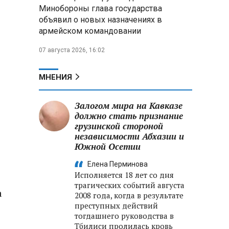
Александр Лукашенко:
Минобороны глава государства
Россияне «услышали батьку» и
объявил о новых назначениях в
скупают пустующие дома в
армейском командовании
белорусских деревнях
07 августа 2026, 16:02
Алесандр Лукашенко назвал
работу сельской торговли
«неудовлетворительной» и
МНЕНИЯ
возмутился «просрочкой и
тухлятиной»
Залогом мира на Кавказе
должно стать признание
грузинской стороной
независимости Абхазии и
Южной Осетии
Елена Перминова
Исполняется 18 лет со дня
трагических событий августа
а
2008 года, когда в результате
преступных действий
тогдашнего руководства в
Тбилиси пролилась кровь