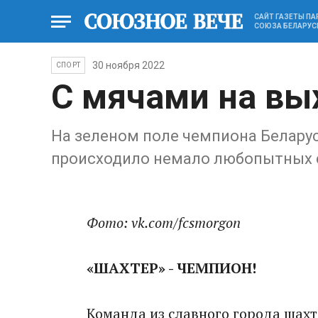
САЙТ ГАЗЕТЫ П
СОЮЗА БЕЛАРУС
30 ноября 2022
СПОРТ
С мячами на вы
На зеленом поле чемпиона Беларус
происходило немало любопытных с
Фото: vk.com/fcsmorgon
«ШАХТЕР» - ЧЕМПИОН!
Команда из славного города шахт