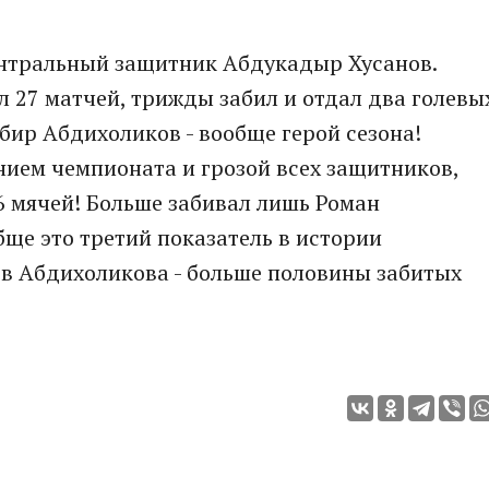
нтральный защитник Абдукадыр Хусанов.
л 27 матчей, трижды забил и отдал два голевы
обир Абдихоликов - вообще герой сезона!
ием чемпионата и грозой всех защитников,
6 мячей! Больше забивал лишь Роман
обще это третий показатель в истории
ов Абдихоликова - больше половины забитых