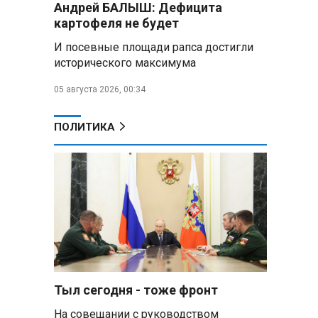
Андрей БАЛЫШ: Дефицита
подарили белорусский бинокль,
картофеля не будет
изготовленный по стандартам
НАТО
И посевные площади рапса достигли
исторического максимума
В Белгородской области при
новых атаках ВСУ пострадали
05 августа 2026, 00:34
еще четыре человека
ПОЛИТИКА
Александр Лукашенко о
работе Белкоопсоюза: «Если это
так, это жуть»
Минск возглавил рейтинг
самых популярных зарубежных
городов у российских туристов
Минобороны РФ: при
освобождении Анискино ВСУ
понесли большие потери, часть
Тыл сегодня - тоже фронт
военных сдалась в плен
На совещании с руководством