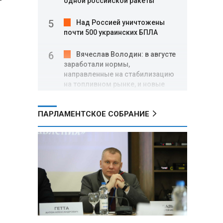
одной российской ракеты
Над Россией уничтожены
почти 500 украинских БПЛА
Вячеслав Володин: в августе
заработали нормы,
направленные на стабилизацию
на топливном рынке, и новые
меры поддержки участников
СВО
ПАРЛАМЕНТСКОЕ СОБРАНИЕ
Александр Лукашенко о
торговых сетях: Почему к
сельчанам вышли только
единицы?
Премьер Литвы призвал не
пугать людей угрозой со
стороны РФ
Александр Лукашенко