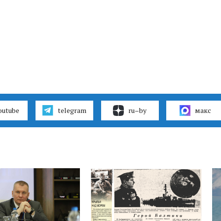
outube
telegram
ru–by
макс