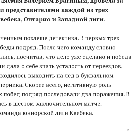
вляемая Валерием Брагиным, провела за
и представителями каждой из трех
вебека, Онтарио и Западной лиги.
ченным похлеще детектива. В первых трех
беды подряд. После чего команду словно
лись, посчитав, что дело уже сделано и побед
ли дала о себе знать усталость от переездов,
ходилось выходить на лед в буквальном
перника. Скорее всего, негативную роль
ех побед подряд последовали два поражения. В
ась в шестом заключительном матче.
 команда юниорской лиги Квебека.