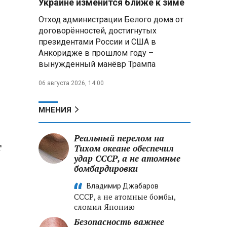
Украине изменится ближе к зиме
летательных аппаратов
Отход администрации Белого дома от
договорённостей, достигнутых
Президент Алжира готовится
президентами России и США в
к визиту в Беларусь — МИД
Алжира
Анкоридже в прошлом году –
вынужденный манёвр Трампа
Лантратова: судьба около
06 августа 2026, 14:00
300 жителей Курской области,
попавших в плен после
вторжения боевиков, остается
МНЕНИЯ
неизвестной
Реальный перелом на
Второй энергоблок БелАЭС
т
вновь вышел на номинальную
Тихом океане обеспечил
мощность после диагностики
удар СССР, а не атомные
оборудования
бомбардировки
Владимир Джабаров
СССР, а не атомные бомбы,
сломил Японию
Безопасность важнее