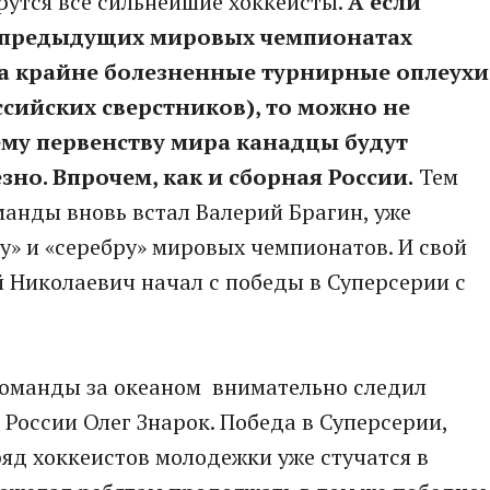
рутся все сильнейшие хоккеисты.
А если
х предыдущих мировых чемпионатах
а крайне болезненные турнирные оплеухи
ссийских сверстников), то можно не
ему первенству мира канадцы будут
но. Впрочем, как и сборная России.
Тем
манды вновь встал Валерий Брагин, уже
» и «серебру» мировых чемпионатов. И свой
 Николаевич начал с победы в Суперсерии с
команды за океаном внимательно следил
России Олег Знарок. Победа в Суперсерии,
ряд хоккеистов молодежки уже стучатся в