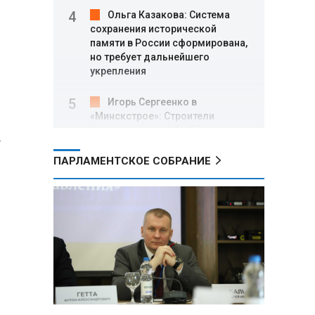
Ольга Казакова: Система
сохранения исторической
памяти в России сформирована,
но требует дальнейшего
укрепления
Игорь Сергеенко в
«Минскстрое»: Строители
формируют новый облик страны
а
и должны активнее участвовать
в улучшении охраны труда
ПАРЛАМЕНТСКОЕ СОБРАНИЕ
МИД РФ: Поездка
Зеленского в США не принесла
ожидаемых результатов
Белорусские школьники
собрали первые «космические»
томаты из семян, побывавших
на орбите