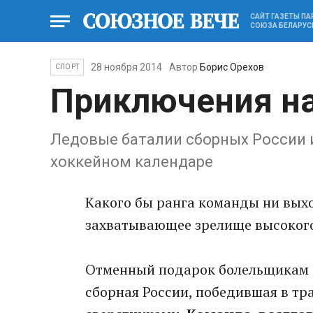
САЙТ ГАЗЕТЫ П
СОЮЗА БЕЛАРУС
28 ноября 2014
Автор
Борис Орехов
СПОРТ
Приключения на
Ледовые баталии сборных России 
хоккейном календаре
Какого бы ранга команды ни вых
захватывающее зрелище высокого
Отменный подарок болельщикам 
сборная России, победившая в т