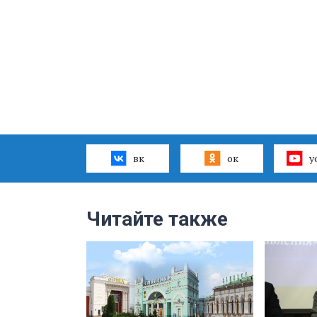
вк
ок
y
Читайте также