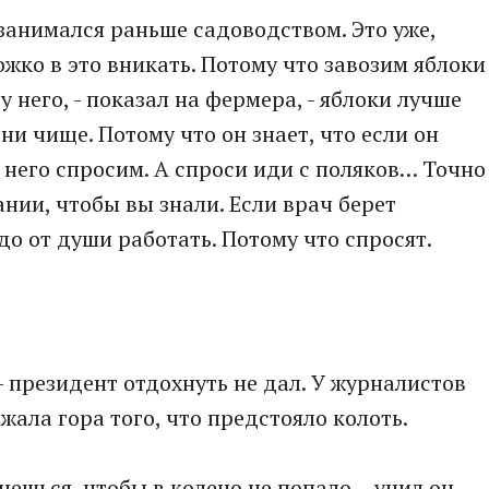
 занимался раньше садоводством. Это уже,
жко в это вникать. Потому что завозим яблоки
у него, - показал на фермера, - яблоки лучше
ни чище. Потому что он знает, что если он
с него спросим. А спроси иди с поляков… Точно
нии, чтобы вы знали. Если врач берет
адо от души работать. Потому что спросят.
 - президент отдохнуть не дал. У журналистов
жала гора того, что предстояло колоть.
нешься, чтобы в колено не попало, - учил он