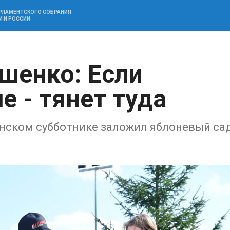
АРЛАМЕНТСКОГО СОБРАНИЯ
И И РОССИИ
шенко: Если
е - тянет туда
анском субботнике заложил яблоневый са