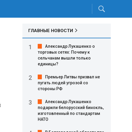
ГЛАВНЫЕ НОВОСТИ
Александр Лукашенко о
торговых сетях: Почему к
сельчанам вышли только
единицы?
Премьер Литвы призвал не
пугать людей угрозой со
стороны РФ
Александр Лукашенко
й
подарили белорусский бинокль,
изготовленный по стандартам
НАТО