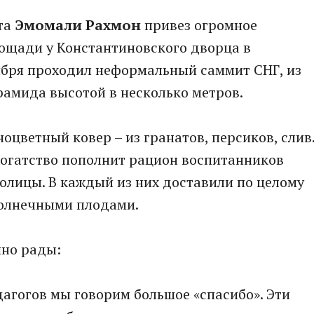
та
Эмомали Рахмон
привез огромное
лощади у Константиновского дворца в
ктября проходил неформальный саммит СНГ, из
амида высотой в несколько метров.
цветный ковер – из гранатов, персиков, слив
 богатство пополнит рацион воспитанников
олицы. В каждый из них доставили по целому
солнечными плодами.
шно рады:
дагогов мы говорим большое «спасибо». Эти