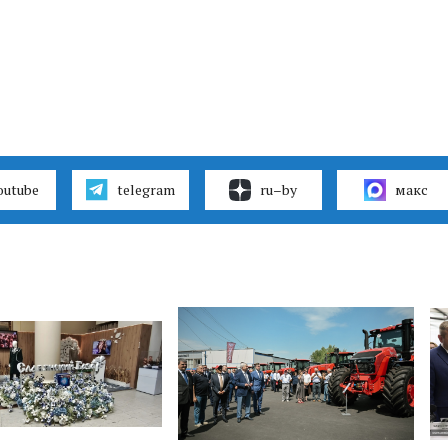
outube
telegram
ru–by
макс