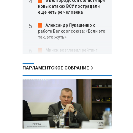
В Белгородской области при
новых атаках ВСУ пострадали
еще четыре человека
Александр Лукашенко о
работе Белкоопсоюза: «Если это
так, это жуть»
Минск возглавил рейтинг
самых популярных зарубежных
.
городов у российских туристов
ПАРЛАМЕНТСКОЕ СОБРАНИЕ
Минобороны РФ: при
освобождении Анискино ВСУ
понесли большие потери, часть
военных сдалась в плен
Александр Лукашенко:
Россияне «услышали батьку» и
скупают пустующие дома в
белорусских деревнях