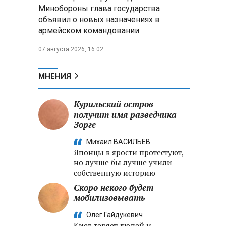
Александр Лукашенко:
Минобороны глава государства
Хотите «собирать сливки» в
объявил о новых назначениях в
городах — отвечайте и за
армейском командовании
отдалённые деревни
07 августа 2026, 16:02
Минобороны РФ: установлен
контроль над Анискино в
Харьковской области
МНЕНИЯ
ФСБ и МВД накрыли сеть
Курильский остров
криптообменников в «Москва-
получит имя разведчика
Сити», через которую
Зорге
украинские call-центры
выводили похищенные деньги
Михаил ВАСИЛЬЕВ
Японцы в ярости протестуют,
но лучше бы лучше учили
собственную историю
Скоро некого будет
мобилизовывать
Олег Гайдукевич
Киев теряет людей и