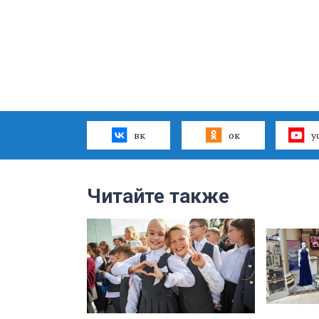
вк
ок
y
Читайте также